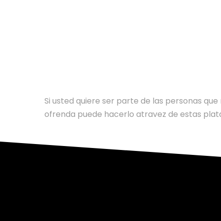
AYUDE NUESTRO MINISTE
Si usted quiere ser parte de las personas qu
ofrenda puede hacerlo atravez de estas pla