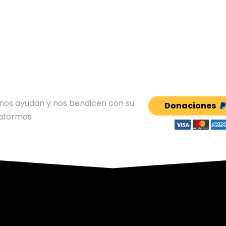
RIO
e nos ayudan y nos bendicen con su
Donaciones
taformas