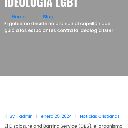
IDEOLOGÍA LGBT
Home
Blog
El gobierno decide no prohibir al capellán que
guió a los estudiantes contra la ideología LGBT
By - admin
enero 25, 2024
Noticias Cristianas
El Disclosure and Barring Service (DBS), el organismo