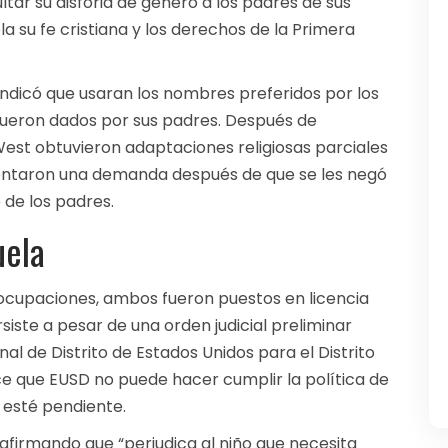
ltar su disforia de género a los padres de sus
la su fe cristiana y los derechos de la Primera
 indicó que usaran los nombres preferidos por los
 fueron dados por sus padres. Después de
West obtuvieron adaptaciones religiosas parciales
entaron una demanda después de que se les negó
 de los padres.
uela
eocupaciones, ambos fueron puestos en licencia
iste a pesar de una orden judicial preliminar
nal de Distrito de Estados Unidos para el Distrito
lece que EUSD no puede hacer cumplir la política de
 esté pendiente.
a, afirmando que “perjudica al niño que necesita