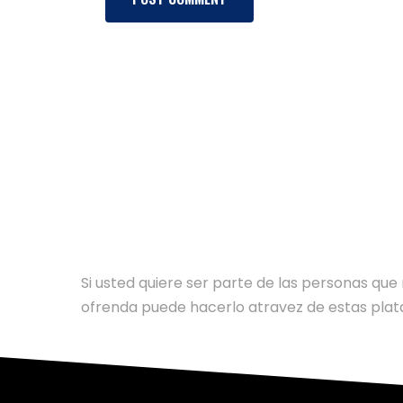
AYUDE NUESTRO MINISTE
Si usted quiere ser parte de las personas qu
ofrenda puede hacerlo atravez de estas pla