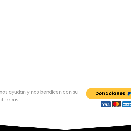
RIO
e nos ayudan y nos bendicen con su
Donaciones
taformas