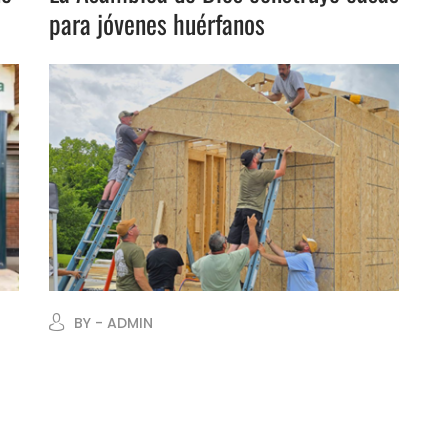
para jóvenes huérfanos
BY - ADMIN