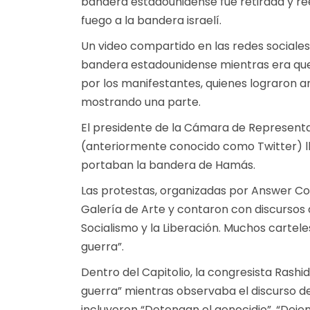
bandera estadounidense fue retirada y re
fuego a la bandera israelí.
Un video compartido en las redes sociale
bandera estadounidense mientras era que
por los manifestantes, quienes lograron a
mostrando una parte.
El presidente de la Cámara de Representa
(anteriormente conocido como Twitter) ll
portaban la bandera de Hamás.
Las protestas, organizadas por Answer Coal
Galería de Arte y contaron con discursos d
Socialismo y la Liberación. Muchos cartele
guerra”.
Dentro del Capitolio, la congresista Rashi
guerra” mientras observaba el discurso d
incluyeron “Detengan el genocidio”, “Dejen