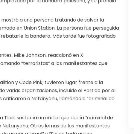
emplazada por la bandera palestina, y se prendió
s mostró a una persona tratando de salvar la
mada en Union Station. La persona fue perseguida
rrebatarle la bandera. Más tarde fue fotografiado
ntes, Mike Johnson, reaccionó en X
amando “terroristas” a los manifestantes que
ition y Code Pink, tuvieron lugar frente a la
e varias organizaciones, incluido el Partido por el
s criticaron a Netanyahu, llamándolo “criminal de
da Tlaib sostenía un cartel que decía “criminal de
e Netanyahu. Otros lemas de los manifestantes
 de armar a Israel” y “Fin de toda ayuda