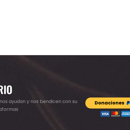
RIO
e nos ayudan y nos bendicen con su
Donaciones
taformas