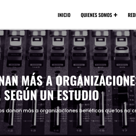
INICIO
QUIENES SOMOS
RED
NAN MÁS A ORGANIZACIONE
, SEGÚN UN ESTUDIO
nos donan más a organizaciones benéficas que los no cr