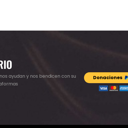
RIO
e nos ayudan y nos bendicen con su
Donaciones
taformas