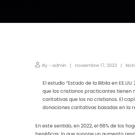
By - admin
noviembre 17, 2023
Noti
El estudio “Estado de la
Biblia
en EE.UU. 
que los cristianos practicantes tiene
caritativas que los no cristianos.
El cap
donaciones caritativas basadas en la re
En este sentido, en 2022, el 68% de los h
benéficas, lo que supone un aumento resp