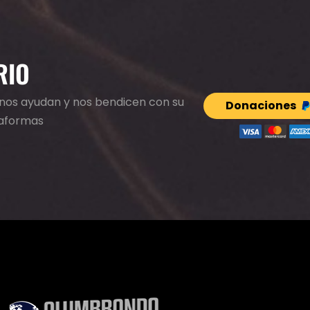
RIO
e nos ayudan y nos bendicen con su
Donaciones
taformas