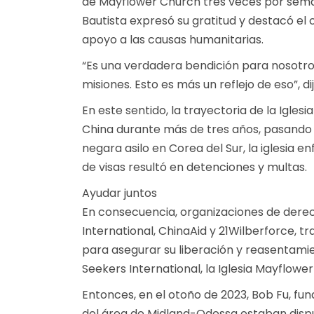
de Mayflower Church tres veces por seman
Bautista expresó su gratitud y destacó el 
apoyo a las causas humanitarias.
“Es una verdadera bendición para nosotros
misiones. Esto es más un reflejo de eso”, d
En este sentido, la trayectoria de la Igle
China durante más de tres años, pasando p
negara asilo en Corea del Sur, la iglesia e
de visas resultó en detenciones y multas.
Ayudar juntos
En consecuencia, organizaciones de dere
International, ChinaAid y 21Wilberforce, 
para asegurar su liberación y reasentami
Seekers International, la Iglesia Mayflower
Entonces, en el otoño de 2023, Bob Fu, fun
del área de Midland-Odessa estaban disp