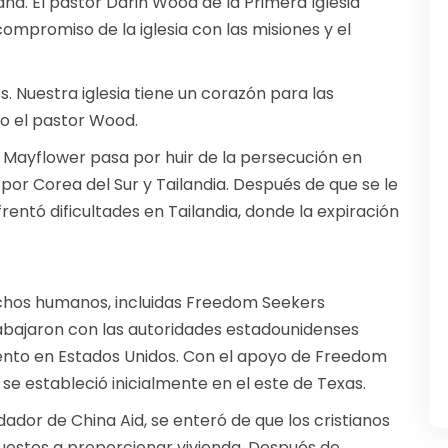
a. El pastor Darin Wood de la Primera Iglesia
compromiso de la iglesia con las misiones y el
. Nuestra iglesia tiene un corazón para las
ijo el pastor Wood.
sia Mayflower pasa por huir de la persecución en
or Corea del Sur y Tailandia. Después de que se le
nfrentó dificultades en Tailandia, donde la expiración
chos humanos, incluidas Freedom Seekers
trabajaron con las autoridades estadounidenses
ento en Estados Unidos. Con el apoyo de Freedom
 se estableció inicialmente en el este de Texas.
dador de China Aid, se enteró de que los cristianos
uestos a proporcionar vivienda. Después de