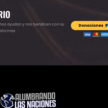
RIO
e nos ayudan y nos bendicen con su
Donaciones
taformas