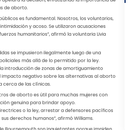
as de aborto.
 públicos es fundamental. Nosotros, los voluntarios,
ntimidación y acoso. Se utilizaron acusaciones
erzos humanitarios”, afirmó la voluntaria Livia
idas se impusieron ilegalmente luego de una
liciales más allá de lo permitido por la ley.
r la introducción de zonas de amortiguamiento
l impacto negativo sobre las alternativas al aborto
 cerca de las clínicas.
entros de aborto es útil para muchas mujeres con
pción genuina para brindar apoyo.
ectrices o la ley, arrestar a defensores pacíficos
e sus derechos humanos”, afirmó Williams.
 de Bournemouth son inquietantes porque impiden