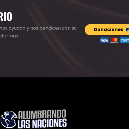
RIO
e nos ayudan y nos bendicen con su
Donaciones
taformas