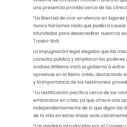
una presencia provida cerca de las clínic
“La libertad de orar en silencio en lugares
nunca haríamos nada que pudiera causar i
infundadas para desacreditar nuestros esfu
Tossici-Bolt.
La impugnación legal alegaba que las med
consulta pública y ampliaron los poderes po
Andrea Williams instó al gobierno a evita
opresivas en el Reino Unido, destacando e
y la importancia de los testimonios provida
“La testificación pacífica cerca de los c
embarazos en crisis, ya que ofrece una o
Independientemente de lo que digan las dir
de la vida en estas áreas viola clarament
“Las medidas introducidas por el Consejo