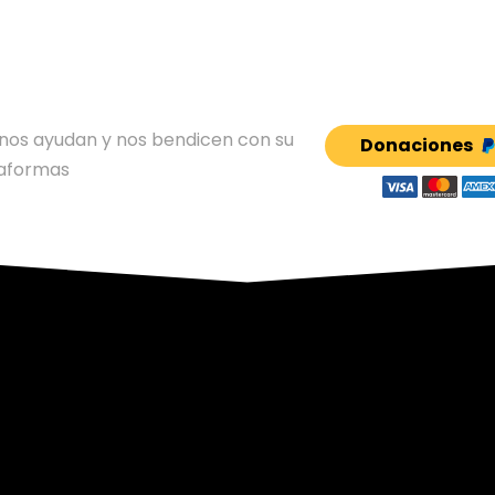
RIO
e nos ayudan y nos bendicen con su
Donaciones
taformas