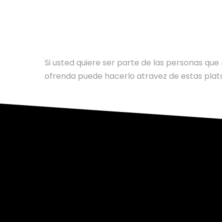
AYUDE NUESTRO MINISTE
Si usted quiere ser parte de las personas qu
ofrenda puede hacerlo atravez de estas pla