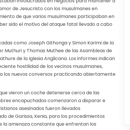
staban involucrados en negocios para mantener a
 amor de Jesucristo con los musulmanes en
imiento de que varios musulmanes participaban en
ber sido el motivo del ataque fatal llevado a cabo
ficadas como Joseph Githonga y Simon Karimi de la
eter Muthuri y Thomas Muthee de las Asambleas de
hure de la Iglesia Anglicana. Los informes indican
ciente hostilidad de los vecinos musulmanes,
r a los nuevos conversos practicando abiertamente
 que vieron un coche detenerse cerca de las
ombres encapuchados comenzaron a disparar e
ristianos asesinados fueron llevados
o de Garissa, Kenia, para los procedimientos
eve la amenaza constante que enfrentan los