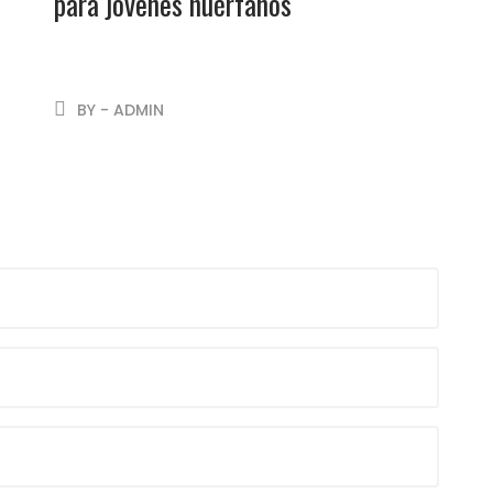
para jóvenes huérfanos
BY - ADMIN