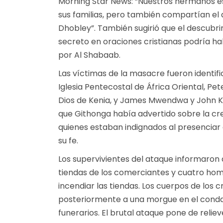
Morning Star News: “Nuestros hermanos e
sus familias, pero también compartían el
Dhobley”. También sugirió que el descubr
secreto en oraciones cristianas podría ha
por Al Shabaab.
Las víctimas de la masacre fueron identi
Iglesia Pentecostal de África Oriental, P
Dios de Kenia, y James Mwendwa y John Kat
que Githonga había advertido sobre la cre
quienes estaban indignados al presencia
su fe.
Los supervivientes del ataque informaron
tiendas de los comerciantes y cuatro h
incendiar las tiendas. Los cuerpos de los c
posteriormente a una morgue en el condad
funerarios. El brutal ataque pone de reli