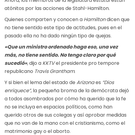
Ahora, los miembros de la legislatura estatal están
atónitos por las acciones de Stahl-Hamilton.
Quienes comparten y conocen a
Hamilton
dicen que
no tiene sentido este tipo de actitudes, pues en el
pasado ella no ha dado ningún tipo de quejas.
«Que un ministro ordenado haga eso, una vez
más, no tiene sentido. No tengo claro por qué
sucedió»
, dijo a
KKTV
el presidente pro tempore
republicano
Travis Grantham
.
Y si bien el lema del estado de
Arizona
es
“Dios
enriquece”
, la pequeña broma de la demócrata dejó
a todos asombrados por cómo ha querido que la fe
no se incluya en espacios políticos, como han
querido otros de sus colegas y así aprobar medidas
que no van de la mano con el cristianismo, como el
matrimonio gay o el aborto.