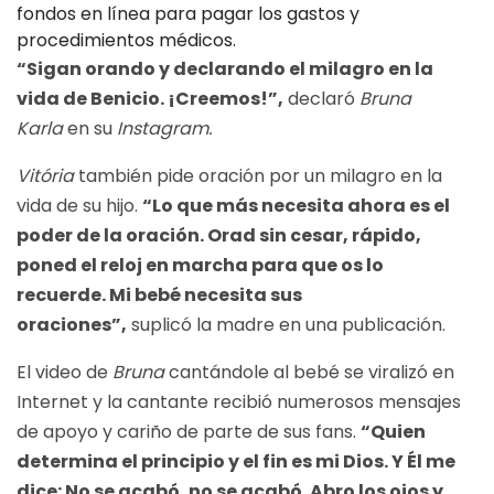
fondos en línea para pagar los gastos y
procedimientos médicos.
“Sigan orando y declarando el milagro en la
vida de Benicio. ¡Creemos!”,
declaró
Bruna
Karla
en su
Instagram.
Vitória
también pide oración por un milagro en la
vida de su hijo.
“Lo que más necesita ahora es el
poder de la oración. Orad sin cesar, rápido,
poned el reloj en marcha para que os lo
recuerde. Mi bebé necesita sus
oraciones”,
suplicó la madre en una publicación.
El video de
Bruna
cantándole al bebé se viralizó en
Internet y la cantante recibió numerosos mensajes
de apoyo y cariño de parte de sus fans.
“Quien
determina el principio y el fin es mi Dios. Y Él me
dice: No se acabó, no se acabó. Abro los ojos y