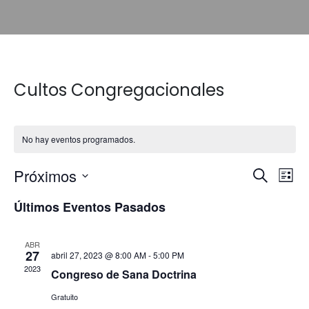
Cultos Congregacionales
No hay eventos programados.
Navega
Nav
Próximos
Buscar
Lista
de
Selecciona
de
Últimos Eventos Pasados
la
vis
búsque
fecha.
de
ABR
y
27
abril 27, 2023 @ 8:00 AM
-
5:00 PM
Eve
2023
Congreso de Sana Doctrina
vistas
Gratuito
de